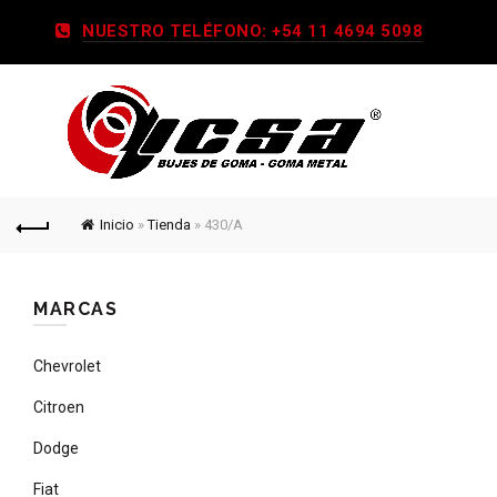
NUESTRO TELÉFONO: +54 11 4694 5098
Inicio
»
Tienda
»
430/A
MARCAS
Chevrolet
Citroen
Dodge
Fiat