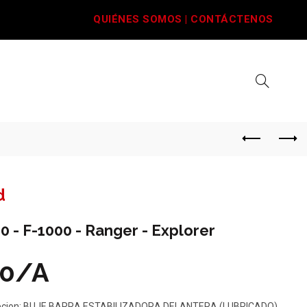
QUIÉNES SOMOS
|
CONTÁCTENOS
d
0 - F-1000 - Ranger - Explorer
30/A
ipcion: BUJE BARRA ESTABILIZADORA DELANTERA (LUBRICADO)