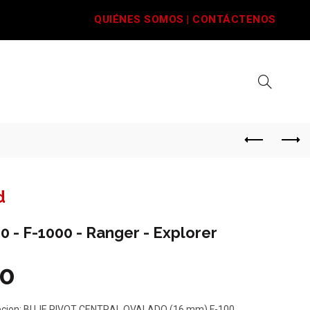
QUIÉNES SOMOS
|
CONTÁCTENOS
d
0 - F-1000 - Ranger - Explorer
0
pcion: BUJE PIVOT CENTRAL OVALADO (16 mm) F-100