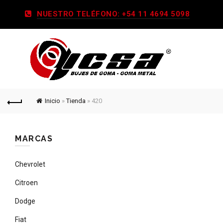
NUESTRO TELÉFONO: +54 11 4694 5098
Inicio
»
Tienda
»
420
MARCAS
Chevrolet
Citroen
Dodge
Fiat