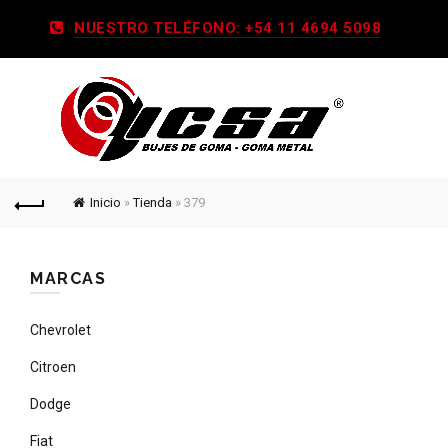
NUESTRO TELÉFONO: +54 11 4694 5098
Inicio
»
Tienda
»
379
MARCAS
Chevrolet
Citroen
Dodge
Fiat