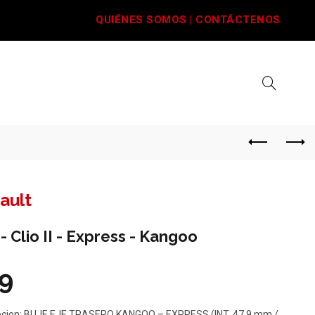
QUIÉNES SOMOS
|
CONTÁCTENOS
ault
 - Clio II - Express - Kangoo
9
pcion: BUJE EJE TRASERO KANGOO – EXPRESS (INT. 47.9 mm /