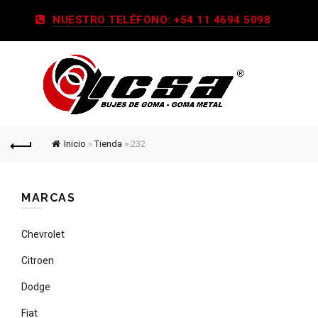
NUESTRO TELÉFONO: +54 11 4694 5098
Inicio
»
Tienda
»
232
MARCAS
Chevrolet
Citroen
Dodge
Fiat