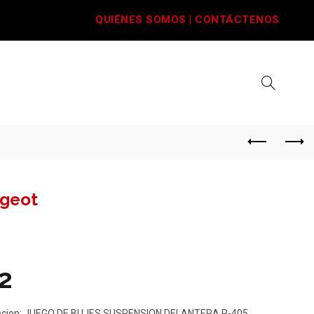
QUIÉNES SOMOS
|
CONTÁCTENOS
geot
2
pcion: JUEGO DE BUJES SUSPENSION DELANTERA P-405